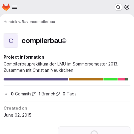
Homepage
Skip to main content
M
Hendrik v. Raven
compilerbau
compilerbau
C
Project information
Compilerbaupraktikum der LMU im Sommersemester 2013.
Zusammen mit Christian Neukirchen
0
 Commits
1
 Branch
0
 Tags
Created on
June 02, 2015
Loading